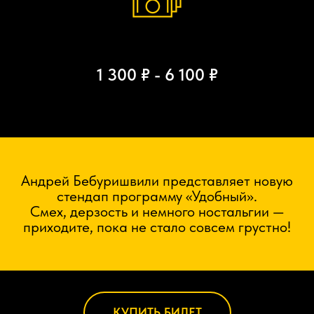
1 300 ₽ - 6 100 ₽
Андрей Бебуришвили представляет новую
стендап программу «Удобный».
Смех, дерзость и немного ностальгии —
приходите, пока не стало совсем грустно!
КУПИТЬ БИЛЕТ