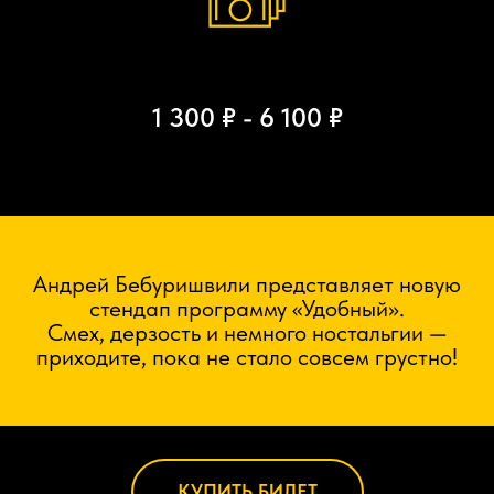
1 300 ₽ - 6 100 ₽
Андрей Бебуришвили представляет новую
стендап программу «Удобный».
Смех, дерзость и немного ностальгии —
приходите, пока не стало совсем грустно!
КУПИТЬ БИЛЕТ