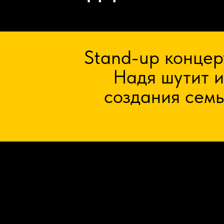
Stand-up концер
Надя шутит и
создания семь