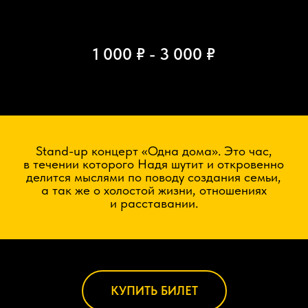
1 000 ₽ - 3 000 ₽
Stand-up концерт «Одна дома». Это час,
в течении которого Надя шутит и откровенно
делится мыслями по поводу создания семьи,
а так же о холостой жизни, отношениях
и расставании.
КУПИТЬ БИЛЕТ