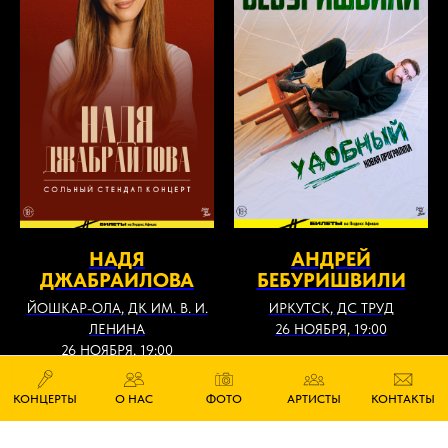
НАДЯ
АНДРЕЙ
ДЖАБРАИЛОВА
БЕБУРИШВИЛИ
ЙОШКАР-ОЛА, ДК ИМ. В. И.
ИРКУТСК, ДС ТРУД
ЛЕНИНА
26 НОЯБРЯ, 19:00
26 НОЯБРЯ, 19:00
КОНЦЕРТЫ
О НАС
ФОТО
АРТИСТЫ
КОНТАКТЫ
КУПИТЬ БИЛЕТ
КУПИТЬ БИЛЕТ