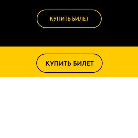
КУПИТЬ БИЛЕТ
КУПИТЬ БИЛЕТ
КОНЦЕРТЫ
О НАС
ФОТО
АРТИСТЫ
КОНТАКТЫ
ООО
«ЭНДЖОЙ ЗЕ ШОУ», 127273, г. Москва, ВН.ТЕР.Г.
Муниципальный округ Отрадное,
Ул. Отрадная, д. 18 к. 1 ИНН/КПП 9715407224/771501001,