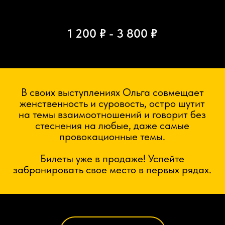
1 200 ₽ - 3 800 ₽
В своих выступлениях Ольга совмещает
женственность и суровость, остро шутит
на темы взаимоотношений и говорит без
стеснения на любые, даже самые
провокационные темы.
Билеты уже в продаже! Успейте
забронировать свое место в первых рядах.