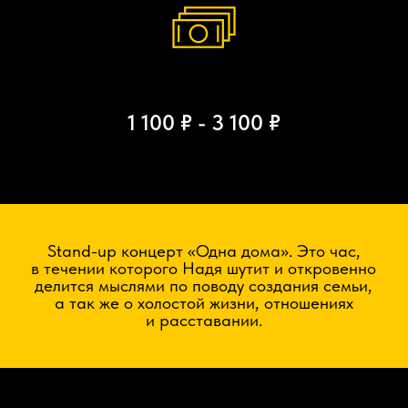
1 100 ₽ - 3 100 ₽
Stand-up концерт «Одна дома». Это час,
в течении которого Надя шутит и откровенно
делится мыслями по поводу создания семьи,
а так же о холостой жизни, отношениях
и расставании.