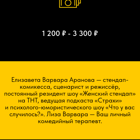
1 200 ₽ - 3 300 ₽
Елизавета Варвара Аранова — стендап-
комикесса, сценарист и режиссёр,
постоянный резидент шоу «Женский стендап»
на ТНТ, ведущая подкаста «Страхи»
и психолого-юмористического шоу «Что у вас
случилось?». Лиза Варвара — Ваш личный
комедийный терапевт.